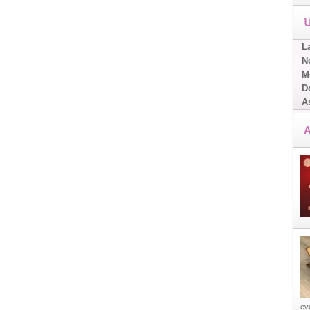
U
L
No
Me
D
A
A
eve