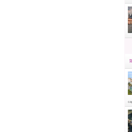
R
cap