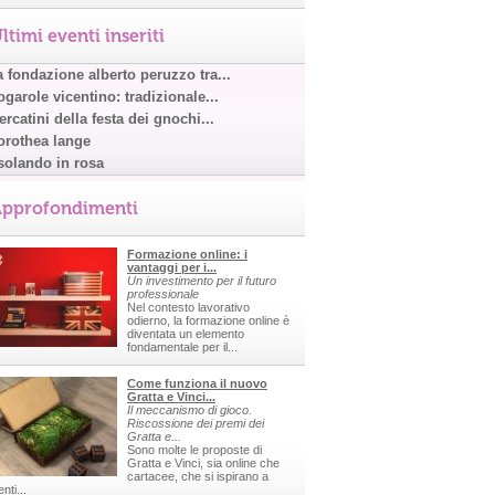
ltimi eventi inseriti
a fondazione alberto peruzzo tra...
garole vicentino: tradizionale...
rcatini della festa dei gnochi...
orothea lange
solando in rosa
pprofondimenti
Formazione online: i
vantaggi per i...
Un investimento per il futuro
professionale
Nel contesto lavorativo
odierno, la formazione online è
diventata un elemento
fondamentale per il...
Come funziona il nuovo
Gratta e Vinci...
Il meccanismo di gioco.
Riscossione dei premi dei
Gratta e...
Sono molte le proposte di
Gratta e Vinci, sia online che
cartacee, che si ispirano a
nti...