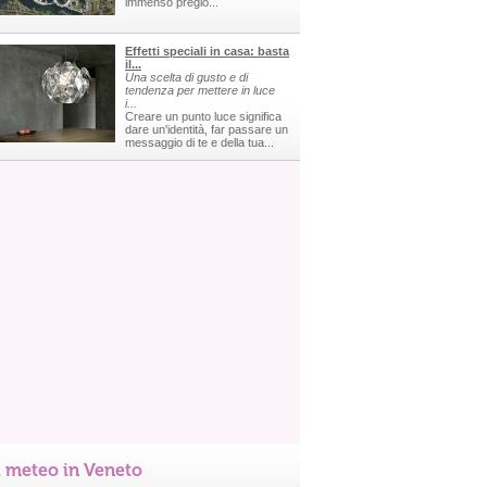
immenso pregio...
Effetti speciali in casa: basta
il...
Una scelta di gusto e di
tendenza per mettere in luce
i...
Creare un punto luce significa
dare un'identità, far passare un
messaggio di te e della tua...
l meteo in Veneto