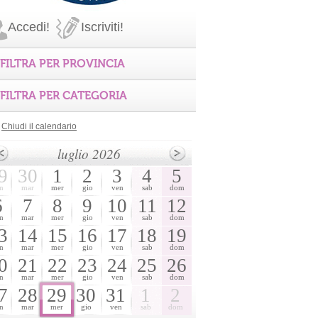
Accedi!
Iscriviti!
FILTRA PER PROVINCIA
FILTRA PER CATEGORIA
Chiudi il calendario
luglio 2026
9
30
1
2
3
4
5
n
mar
mer
gio
ven
sab
dom
6
7
8
9
10
11
12
n
mar
mer
gio
ven
sab
dom
3
14
15
16
17
18
19
n
mar
mer
gio
ven
sab
dom
0
21
22
23
24
25
26
n
mar
mer
gio
ven
sab
dom
7
28
29
30
31
1
2
n
mar
mer
gio
ven
sab
dom