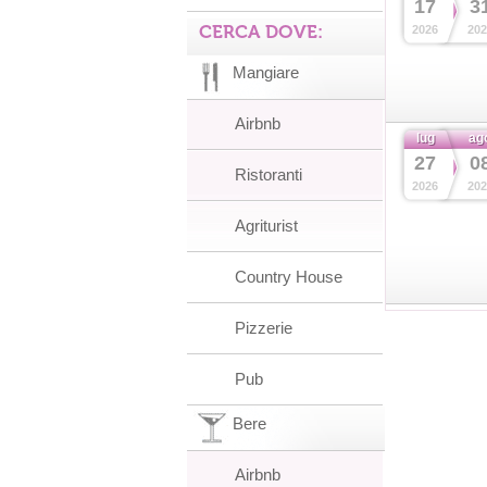
17
3
CERCA DOVE:
2026
202
Mangiare
Airbnb
lug
ag
27
0
Ristoranti
2026
202
Agriturist
Country House
Pizzerie
Pub
Bere
Airbnb