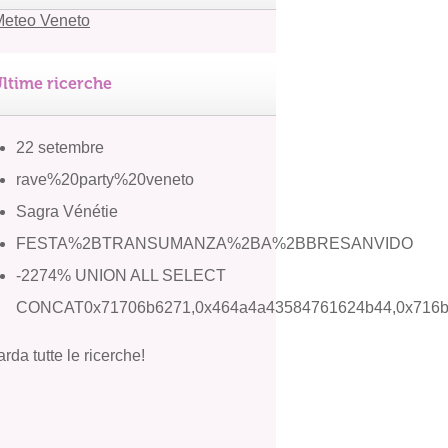
ltime ricerche
22 setembre
rave%20party%20veneto
Sagra Vénétie
FESTA%2BTRANSUMANZA%2BA%2BBRESANVIDO
-2274% UNION ALL SELECT
CONCAT0x71706b6271,0x464a4a43584761624b44,0x716
rda tutte le ricerche!