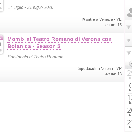
1
17 luglio - 31 luglio 2026
6
Mostre
a
Venezia - VE
Letture: 15
o
Momix al Teatro Romano di Verona con
8
Botanica - Season 2
6
Spettacolo al Teatro Romano
Spettacoli
a
Verona - VR
2
Letture: 13
lu
lu
1
lu
2
lu
2
lu