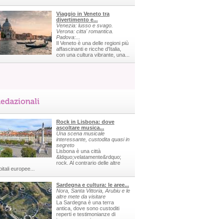
Viaggio in Veneto tra
divertimento e...
Venezia: lusso e svago.
Verona: citta' romantica.
Padova:...
Il Veneto è una delle regioni più
affascinanti e ricche d'Italia,
con una cultura vibrante, una...
edazionali
Rock in Lisbona: dove
ascoltare musica...
Una scena musicale
interessante, custodita quasi in
segreto
Lisbona è una città
&ldquo;velatamente&rdquo;
rock. Al contrario delle altre
itali europee...
Sardegna e cultura: le aree...
Nora, Santa Vittoria, Arubiu e le
altre mete da visitare
La Sardegna è una terra
antica, dove sono custoditi
reperti e testimonianze di