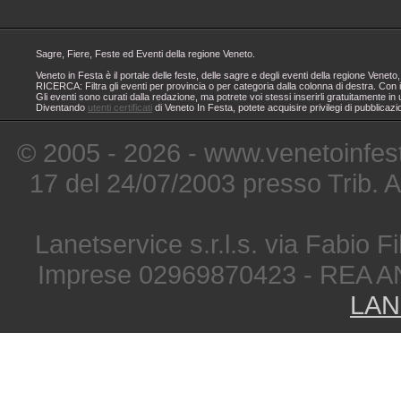
Sagre, Fiere, Feste ed Eventi della regione Veneto.
Veneto in Festa è il portale delle feste, delle sagre e degli eventi della regione Ven
RICERCA: Filtra gli eventi per provincia o per categoria dalla colonna di destra. Con i
Gli eventi sono curati dalla redazione, ma potrete voi stessi inserirli gratuitamente i
Diventando
utenti certificati
di Veneto In Festa, potete acquisire privilegi di pubblicaz
© 2005 - 2026 - www.venetoinfest
17 del 24/07/2003 presso Trib. 
Lanetservice s.r.l.s. via Fabio Fi
Imprese 02969870423 - REA A
LAN