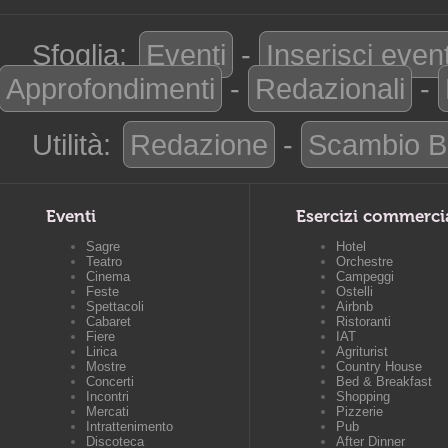
Sfoglia:
Eventi
-
Inserisci even
Approfondimenti
-
Redazionali
-
Utilità:
Redazione
-
Scambio B
Eventi
Esercizi commerci
Sagre
Hotel
Teatro
Orchestre
Cinema
Campeggi
Feste
Ostelli
Spettacoli
Airbnb
Cabaret
Ristoranti
Fiere
IAT
Lirica
Agriturist
Mostre
Country House
Concerti
Bed & Breakfast
Incontri
Shopping
Mercati
Pizzerie
Intrattenimento
Pub
Discoteca
After Dinner