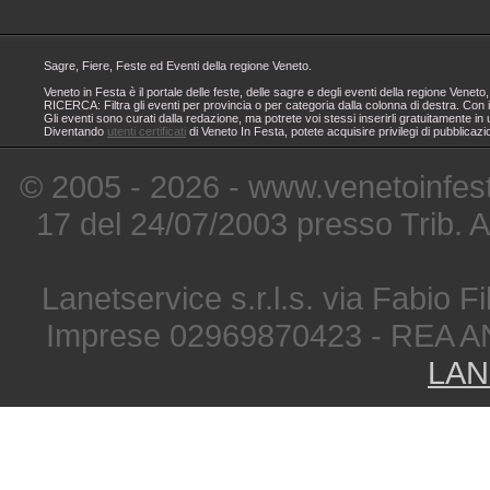
Sagre, Fiere, Feste ed Eventi della regione Veneto.
Veneto in Festa è il portale delle feste, delle sagre e degli eventi della regione Ven
RICERCA: Filtra gli eventi per provincia o per categoria dalla colonna di destra. Con i
Gli eventi sono curati dalla redazione, ma potrete voi stessi inserirli gratuitamente i
Diventando
utenti certificati
di Veneto In Festa, potete acquisire privilegi di pubblicaz
© 2005 - 2026 - www.venetoinfest
17 del 24/07/2003 presso Trib. 
Lanetservice s.r.l.s. via Fabio Fi
Imprese 02969870423 - REA A
LAN