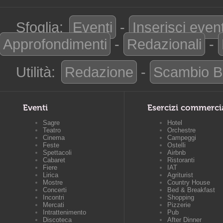
Sfoglia:
Eventi
-
Inserisci even
Approfondimenti
-
Redazionali
-
Utilità:
Redazione
-
Scambio B
Eventi
Esercizi commerci
Sagre
Hotel
Teatro
Orchestre
Cinema
Campeggi
Feste
Ostelli
Spettacoli
Airbnb
Cabaret
Ristoranti
Fiere
IAT
Lirica
Agriturist
Mostre
Country House
Concerti
Bed & Breakfast
Incontri
Shopping
Mercati
Pizzerie
Intrattenimento
Pub
Discoteca
After Dinner