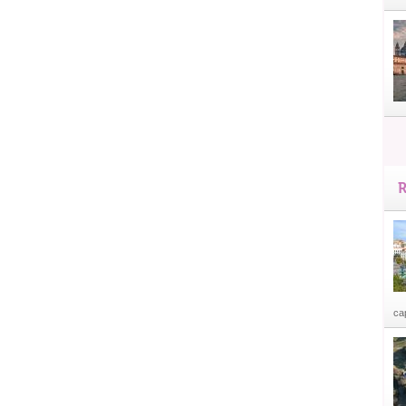
R
cap