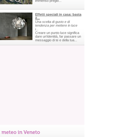
immenso pregio...
Effetti speciali in casa: basta
il...
Una scelta di gusto e di
tendenza per mettere in luce
i...
Creare un punto luce significa
dare un'identità, far passare un
messaggio di te e della tua...
l meteo in Veneto