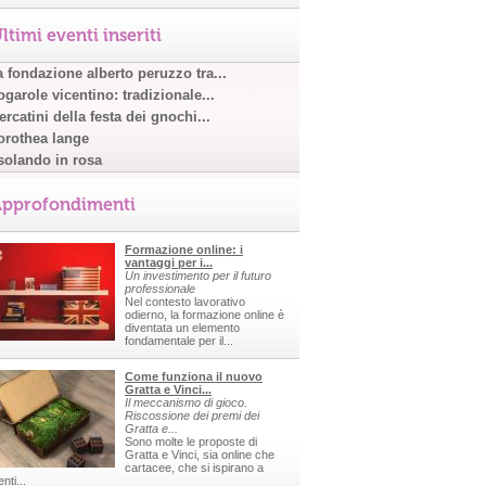
ltimi eventi inseriti
a fondazione alberto peruzzo tra...
garole vicentino: tradizionale...
rcatini della festa dei gnochi...
orothea lange
solando in rosa
pprofondimenti
Formazione online: i
vantaggi per i...
Un investimento per il futuro
professionale
Nel contesto lavorativo
odierno, la formazione online è
diventata un elemento
fondamentale per il...
Come funziona il nuovo
Gratta e Vinci...
Il meccanismo di gioco.
Riscossione dei premi dei
Gratta e...
Sono molte le proposte di
Gratta e Vinci, sia online che
cartacee, che si ispirano a
nti...