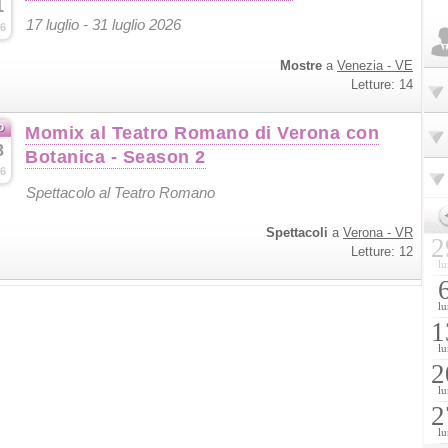
1
17 luglio - 31 luglio 2026
6
Mostre
a
Venezia - VE
Letture: 14
o
Momix al Teatro Romano di Verona con
8
Botanica - Season 2
6
Spettacolo al Teatro Romano
Spettacoli
a
Verona - VR
2
Letture: 12
lu
lu
1
lu
2
lu
2
lu