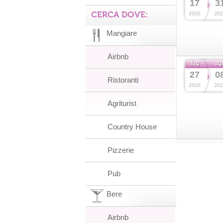
17
3
CERCA DOVE:
2026
202
Mangiare
Airbnb
lug
ag
27
0
Ristoranti
2026
202
Agriturist
Country House
Pizzerie
Pub
Bere
Airbnb