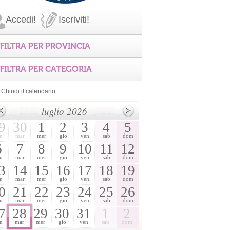
Accedi!
Iscriviti!
FILTRA PER PROVINCIA
FILTRA PER CATEGORIA
Chiudi il calendario
luglio 2026
9
30
1
2
3
4
5
n
mar
mer
gio
ven
sab
dom
6
7
8
9
10
11
12
n
mar
mer
gio
ven
sab
dom
3
14
15
16
17
18
19
n
mar
mer
gio
ven
sab
dom
0
21
22
23
24
25
26
n
mar
mer
gio
ven
sab
dom
7
28
29
30
31
1
2
n
mar
mer
gio
ven
sab
dom