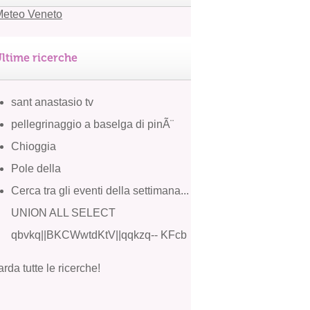
ltime ricerche
sant anastasio tv
pellegrinaggio a baselga di pinÃ¨
Chioggia
Pole della
Cerca tra gli eventi della settimana...
UNION ALL SELECT
qbvkq||BKCWwtdKtV||qqkzq-- KFcb
rda tutte le ricerche!