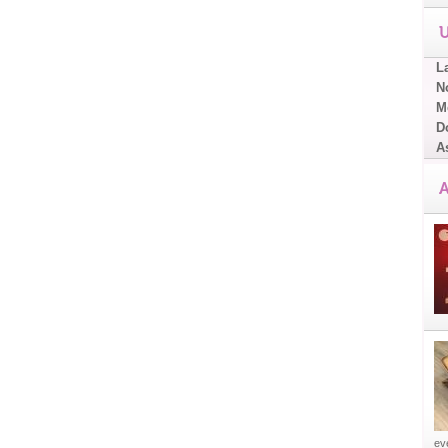
U
L
No
Me
D
A
A
eve