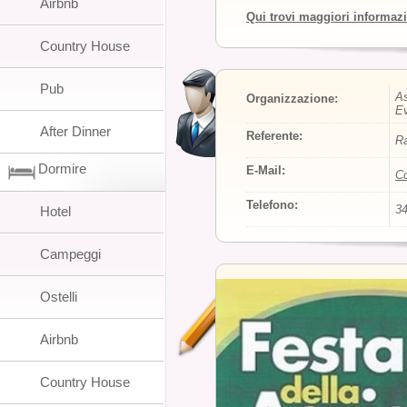
Airbnb
Qui trovi maggiori informaz
Country House
Pub
As
Organizzazione:
Ev
After Dinner
Referente:
Ra
Dormire
E-Mail:
Co
Telefono:
3
Hotel
Campeggi
Ostelli
Airbnb
Country House