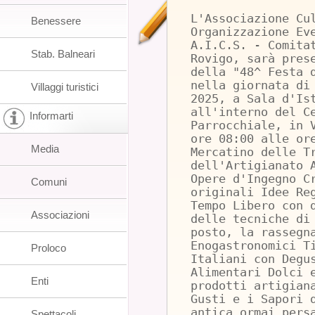
L'Associazione Cu
Benessere
Organizzazione Ev
A.I.C.S. - Comita
Stab. Balneari
Rovigo, sarà pres
della "48^ Festa 
nella giornata di
Villaggi turistici
2025, a Sala d'Is
all'interno del C
Informarti
Parrocchiale, in 
ore 08:00 alle or
Media
Mercatino delle T
dell'Artigianato 
Opere d'Ingegno C
Comuni
originali Idee Re
Tempo Libero con 
Associazioni
delle tecniche di
posto, la rassegn
Enogastronomici T
Proloco
Italiani con Degu
Alimentari Dolci 
Enti
prodotti artigian
Gusti e i Sapori 
antica ormai pers
Spettacoli