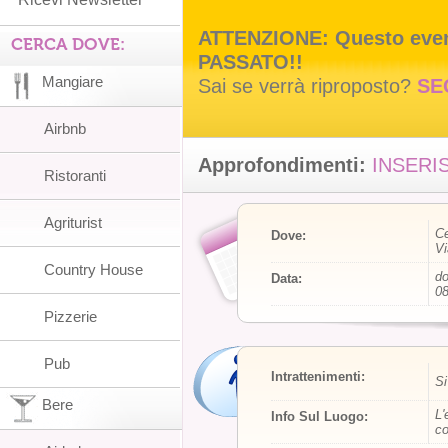
ATTENZIONE: Questo event
CERCA DOVE:
PASSATO!!
Mangiare
Sai se verrà riproposto?
SE
Airbnb
Approfondimenti:
INSERIS
Ristoranti
Agriturist
Ce
Dove:
Vi
Country House
do
Data:
08
Pizzerie
Pub
Intrattenimenti:
Si
Bere
L'
Info Sul Luogo:
co