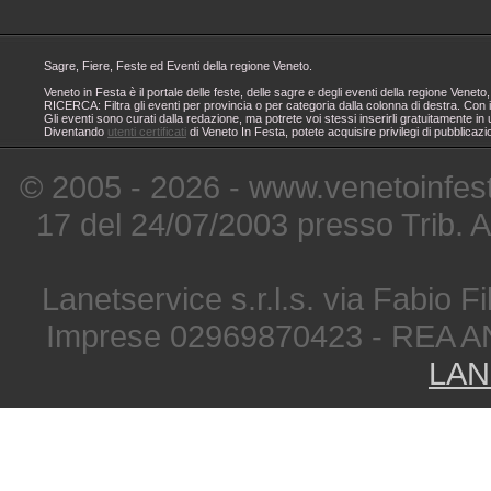
Sagre, Fiere, Feste ed Eventi della regione Veneto.
Veneto in Festa è il portale delle feste, delle sagre e degli eventi della regione Ven
RICERCA: Filtra gli eventi per provincia o per categoria dalla colonna di destra. Con i
Gli eventi sono curati dalla redazione, ma potrete voi stessi inserirli gratuitamente i
Diventando
utenti certificati
di Veneto In Festa, potete acquisire privilegi di pubblicaz
© 2005 - 2026 - www.venetoinfest
17 del 24/07/2003 presso Trib. 
Lanetservice s.r.l.s. via Fabio Fi
Imprese 02969870423 - REA A
LAN