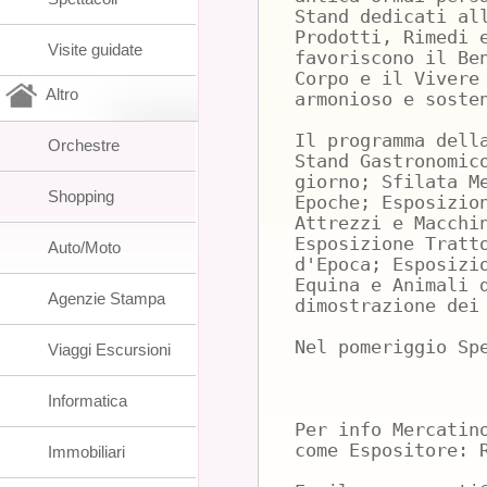
Stand dedicati al
Prodotti, Rimedi 
Visite guidate
favoriscono il Be
Corpo e il Vivere
Altro
armonioso e soste
Il programma dell
Orchestre
Stand Gastronomic
giorno; Sfilata M
Shopping
Epoche; Esposizio
Attrezzi e Macchi
Esposizione Tratt
Auto/Moto
d'Epoca; Esposizi
Equina e Animali 
Agenzie Stampa
dimostrazione dei
Nel pomeriggio Sp
Viaggi Escursioni
Informatica
Per info Mercatin
come Espositore: 
Immobiliari