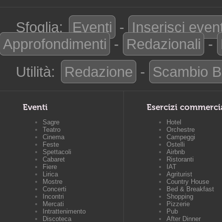
Sfoglia:
Eventi
-
Inserisci even
Approfondimenti
-
Redazionali
-
Utilità:
Redazione
-
Scambio B
Eventi
Esercizi commerci
Sagre
Hotel
Teatro
Orchestre
Cinema
Campeggi
Feste
Ostelli
Spettacoli
Airbnb
Cabaret
Ristoranti
Fiere
IAT
Lirica
Agriturist
Mostre
Country House
Concerti
Bed & Breakfast
Incontri
Shopping
Mercati
Pizzerie
Intrattenimento
Pub
Discoteca
After Dinner